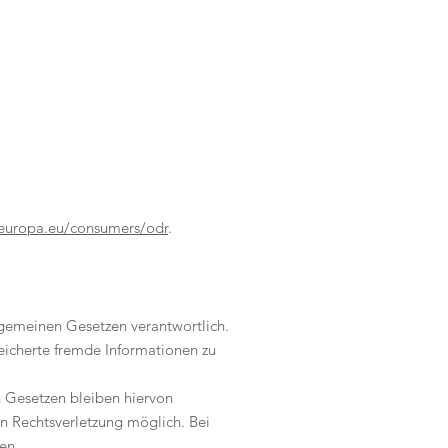
.europa.eu/consumers/odr
.
lgemeinen Gesetzen verantwortlich.
peicherte fremde Informationen zu
 Gesetzen bleiben hiervon
en Rechtsverletzung möglich. Bei
en.