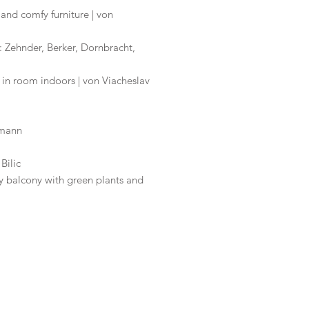
and comfy furniture | von
: Zehnder, Berker, Dornbracht,
 in room indoors | von Viacheslav
rmann
Bilic
ny balcony with green plants and