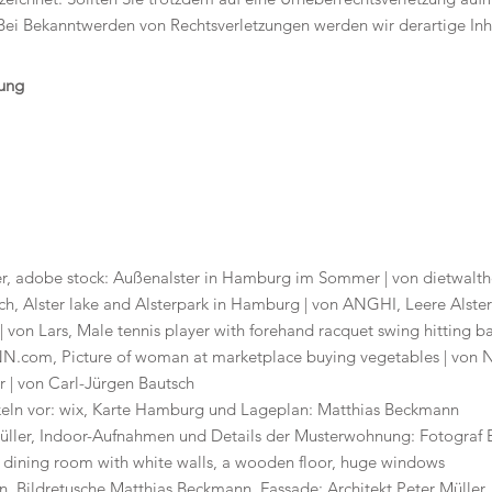
Bei Bekanntwerden von Rechtsverletzungen werden wir derartige In
uung
ler, adobe stock: Außenalster in Hamburg im Sommer | von dietwalth
sch, Alster lake and Alsterpark in Hamburg | von ANGHI, Leere Alste
n Lars, Male tennis player with forehand racquet swing hitting ball
.com, Picture of woman at marketplace buying vegetables | von
| von Carl-Jürgen Bautsch
nkeln vor: wix, Karte Hamburg und Lageplan: Matthias Beckmann
 Müller, Indoor-Aufnahmen und Details der Musterwohnung: Fotograf
 dining room with white walls, a wooden floor, huge windows
n, Bildretusche Matthias Beckmann, Fassade: Architekt Peter Müller