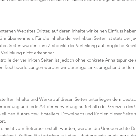
xternen Websites Dritter, auf deren Inhalte wir keinen Einfluss habe
r übernehmen. Für die Inhalte der verlinkten Seiten ist stets der j
inkten Seiten wurden zum Zeitpunkt der Verlinkung auf mögliche Rech
 Verlinkung nicht erkennbar.
rolle der verlinkten Seiten ist jedoch ohne konkrete Anhaltspunkte 
n Rechtsverletzungen werden wir derartige Links umgehend entfern
rstellten Inhalte und Werke auf diesen Seiten unterliegen dem deuts
Verbreitung und jede Art der Verwertung außerhalb der Grenzen des 
eiligen Autors bzw. Erstellers. Downloads und Kopien dieser Seite si
et.
ite nicht vom Betreiber erstellt wurden, werden die Urheberrechte D
nnzeichnet. Sollten Sie trotzdem auf eine Urheberrechtsverletzung au