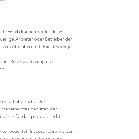
n. Deshalb können wir für diese
eweilige Anbieter oder Betreiber der
tsverstöße überprüft. Rechtswidrige
einer Rechtsverletzung nicht
en.
chen Urheberrecht. Die
Urheberrechtes bedürfen der
nd nur für den privaten, nicht
ritter beachtet. Insbesondere werden
fmerksam werden, bitten wir um