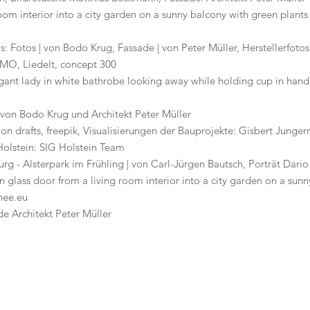
om interior into a city garden on a sunny balcony with green plants 
s: Fotos | von Bodo Krug, Fassade | von Peter Müller, Herstellerfotos
XMO, Liedelt, concept 300
egant lady in white bathrobe looking away while holding cup in hand
| von Bodo Krug und Architekt Peter Müller
ion drafts, freepik, Visualisierungen der Bauprojekte: Gisbert Junge
 Holstein: SIG Holstein Team
g - Alsterpark im Frühling | von Carl-Jürgen Bautsch, Porträt Dario 
 glass door from a living room interior into a city garden on a sun
hee.eu
de Architekt Peter Müller