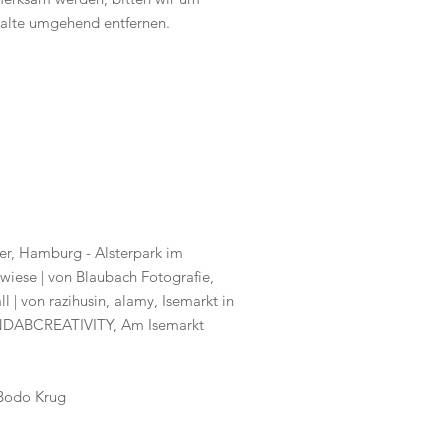
halte umgehend entfernen.
er, Hamburg - Alsterpark im
rwiese | von Blaubach Fotografie,
 | von razihusin, alamy, Isemarkt in
 NDABCREATIVITY, Am Isemarkt
 Bodo Krug