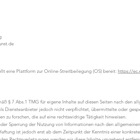
g
unst.de
lt eine Plattform zur Online-Streitbeilegung (OS) bereit:
https://ec
mäß § 7 Abs.1 TMG für eigene Inhalte auf diesen Seiten nach den al
ls Diensteanbieter jedoch nicht verpflichtet, übermittelte oder ges
zu forschen, die auf eine rechtswidrige Tätigkeit hinweisen.
 oder Sperrung der Nutzung von Informationen nach den allgemeinen
Haftung ist jedoch erst ab dem Zeitpunkt der Kenntnis einer konkret
en Rechtsverletzungen werden wir diese Inhalte umgehend entfern