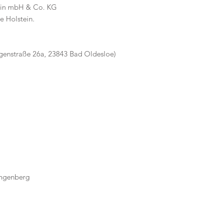
tein mbH & Co. KG
e Holstein.
agenstraße 26a, 23843 Bad Oldesloe)
engenberg