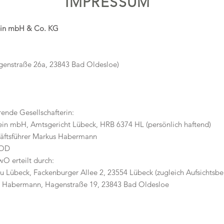
IMPRESSUM
tein mbH & Co. KG
agenstraße 26a, 23843 Bad Oldesloe)
rende Gesellschafterin:
tein mbH, Amtsgericht Lübeck, HRB 6374 HL (persönlich haftend)
häftsführer Markus Habermann
 OD
 erteilt durch:
u Lübeck, Fackenburger Allee 2, 23554 Lübeck (zugleich Aufsichtsb
kus Habermann, Hagenstraße 19, 23843 Bad Oldesloe