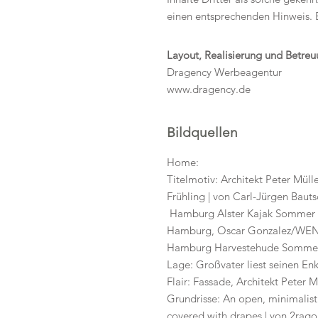
einen entsprechenden Hinweis. 
Layout, Realisierung und Betre
Dragency Werbeagentur
www.dragency.de
Bildquellen
Home:
Titelmotiv: Architekt Peter Mül
Frühling | von Carl-Jürgen Baut
Hamburg Alster Kajak Sommer | vo
Hamburg, Oscar Gonzalez/WENN
Hamburg Harvestehude Sommer 
Lage: Großvater liest seinen E
Flair: Fassade, Architekt Peter
Grundrisse: An open, minimalist
covered with drapes | von 2rago